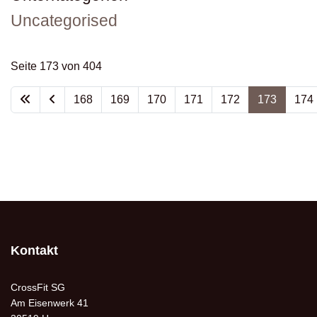
Uncategorised
Seite 173 von 404
168
169
170
171
172
173
174
Kontakt
CrossFit SG
Am Eisenwerk 41