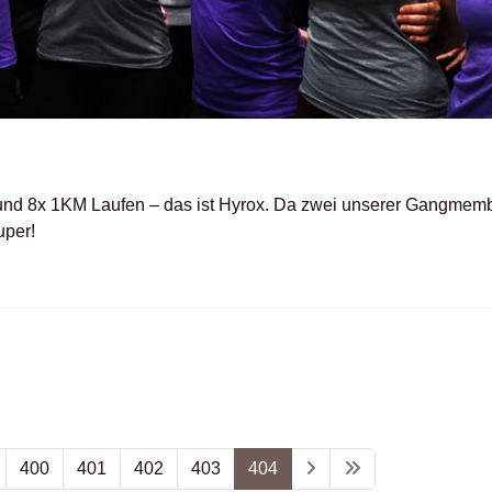
 und 8x 1KM Laufen – das ist Hyrox. Da zwei unserer Gangmem
uper!
400
401
402
403
404