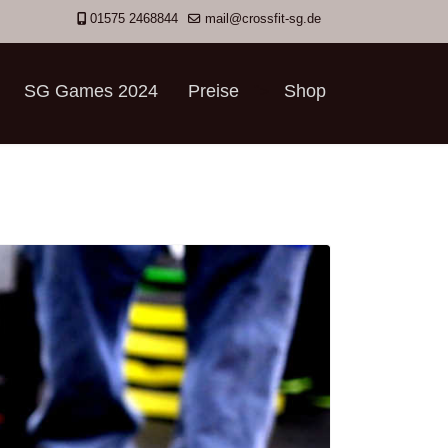
01575 2468844
mail@crossfit-sg.de
SG Games 2024
Preise
Shop
">