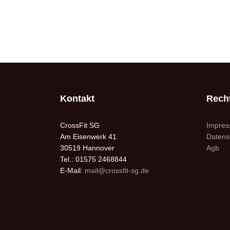
Kontakt
Recht
CrossFit SG
Impre
Am Eisenwerk 41
Datens
30519 Hannover
Agb
Tel.: 01575 2468844
E-Mail:
mail@crossfit-sg.de