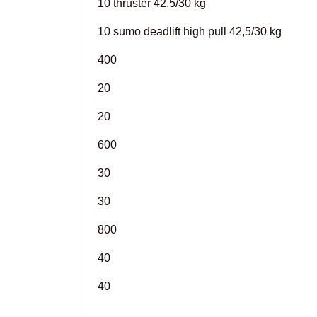
10 thruster 42,5/30 kg
10 sumo deadlift high pull 42,5/30 kg
400
20
20
600
30
30
800
40
40