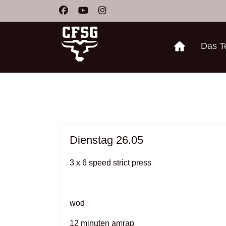
Das 
Dienstag 26.05
3 x 6 speed strict press
wod
12 minuten amrap