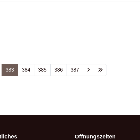
383
384
385
386
387
liches
Offnungszeiten