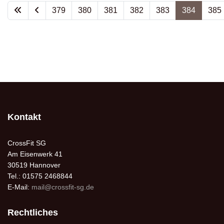
379
380
381
382
383
384
385
Kontakt
CrossFit SG
Am Eisenwerk 41
30519 Hannover
Tel.: 01575 2468844
E-Mail:
mail@crossfit-sg.de
Rechtliches