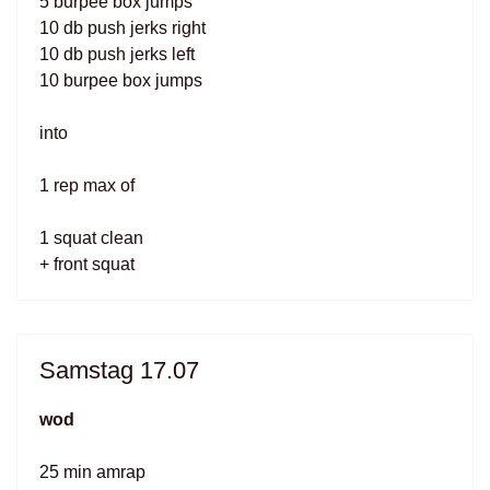
5 burpee box jumps
10 db push jerks right
10 db push jerks left
10 burpee box jumps
into
1 rep max of
1 squat clean
+ front squat
Samstag 17.07
wod
25 min amrap