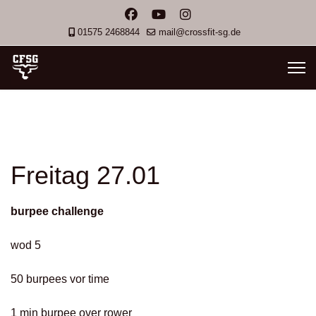
01575 2468844
mail@crossfit-sg.de
Freitag 27.01
burpee challenge
wod 5
50 burpees vor time
1 min burpee over rower