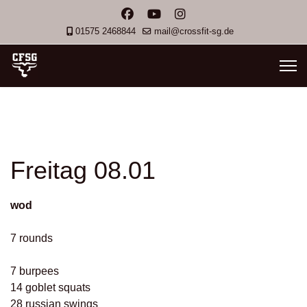
01575 2468844
mail@crossfit-sg.de
Freitag 08.01
wod
7 rounds
7 burpees
14 goblet squats
28 russian swings