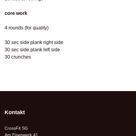
core work
4 rounds (for quality)
30 sec side plank right side
30 sec side plank left side
30 crunches
Kontakt
CrossFit SG
Am Eisenwerk 41