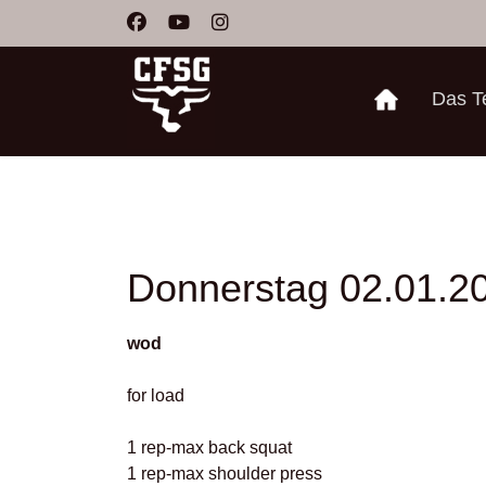
Das 
Donnerstag 02.01.2
wod
for load
1 rep-max back squat
1 rep-max shoulder press