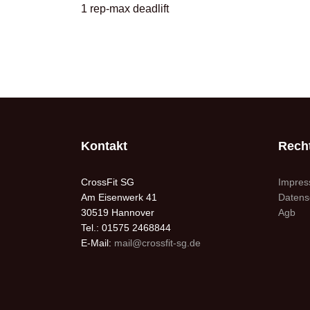
1 rep-max deadlift
Kontakt
Recht
CrossFit SG
Impre
Am Eisenwerk 41
Datens
30519 Hannover
Agb
Tel.: 01575 2468844
E-Mail:
mail@crossfit-sg.de